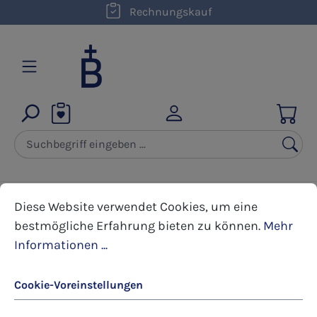
kostenloser Versand innerhalb D ab 50,00 €
Rechnungskauf
Zum Hauptinhalt springen
Cookie-Voreinstellungen
Diese Website verwendet Cookies, um eine bestmöglic
Kerzen
Zubehör
Diese Website verwendet Cookies, um eine
bestmögliche Erfahrung bieten zu können.
Mehr
Informationen ...
Bildergalerie überspringen
Cookie-Voreinstellungen