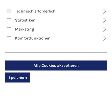
Technisch erforderlich
Statistiken
Marketing
Komfortfunktionen
Art. Nr.:
2207D
Weinstock
Alle Cookies akzeptieren
Regulärer Preis:
12,00 €
Speichern
Preise inkl. MwSt. zzgl. Versandkosten
Produktdetails anzeigen