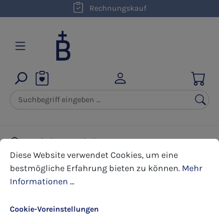
kostenloser Versand innerhalb D ab 50,00 €
Rechnungskauf
Zum Hauptinhalt springen
Kirchengemeinde
Cookie-Voreinstellungen
Diese Website verwendet Cookies, um eine bestmöglic
Bildchen zur Primiz und Priesterweihe
Diese Website verwendet Cookies, um eine
bestmögliche Erfahrung bieten zu können.
Mehr
Informationen ...
Bildergalerie überspringen
Cookie-Voreinstellungen