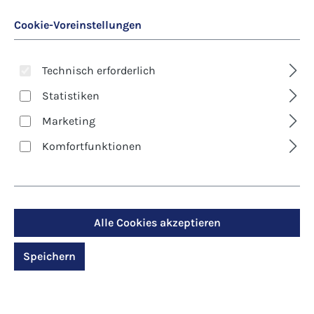
Cookie-Voreinstellungen
Technisch erforderlich
Statistiken
Marketing
Art. Nr.:
2400
Bildchen -
Komfortfunktionen
Auferstehung zum
Leben
Alle Cookies akzeptieren
Regulärer Preis:
9,40 €
Speichern
Preise inkl. MwSt. zzgl. Versandkosten
Produktdetails anzeigen