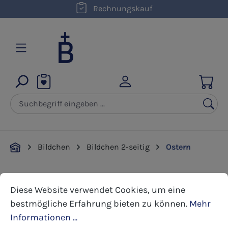
kostenloser Versand innerhalb D ab 50,00 €
Rechnungskauf
Zum Hauptinhalt springen
Bildchen
Bildchen 2-seitig
Ostern
Cookie-Voreinstellungen
Diese Website verwendet Cookies, um eine bestmöglic
Bildergalerie überspringen
Diese Website verwendet Cookies, um eine
bestmögliche Erfahrung bieten zu können.
Mehr
Informationen ...