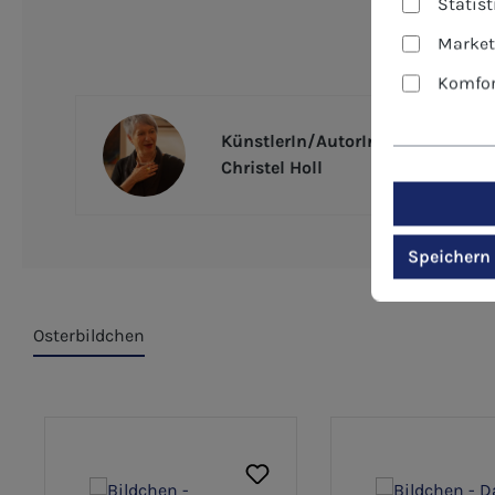
Statis
Market
Komfor
KünstlerIn/AutorIn
Christel Holl
Speichern
Osterbildchen
Produktgalerie überspringen