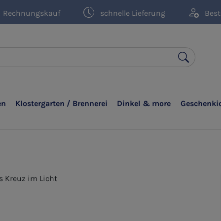
Rechnungskauf
schnelle Lieferung
Best
en
Klostergarten / Brennerei
Dinkel & more
Geschenki