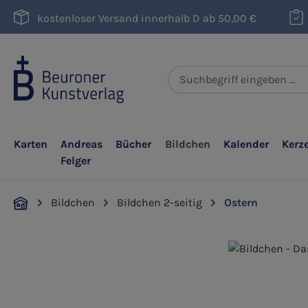
m Hauptinhalt springen
Zur Suche springen
Zur Hauptnavigation springen
kostenloser Versand innerhalb D ab 50,00 €
Karten
Andreas
Bücher
Bildchen
Kalender
Kerz
Felger
Bildchen
Bildchen 2-seitig
Ostern
Bildergalerie überspringen