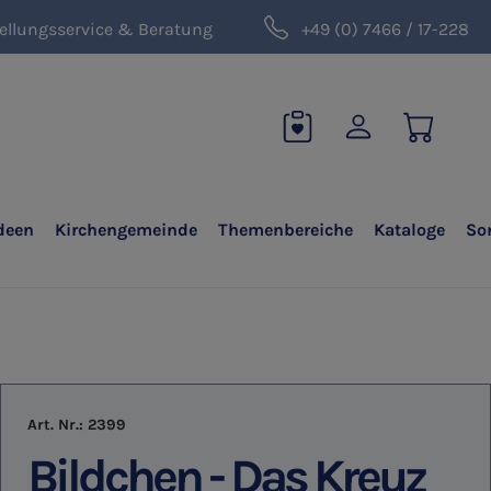
ellungsservice & Beratung
+49 (0) 7466 / 17-228
deen
Kirchengemeinde
Themenbereiche
Kataloge
So
Art. Nr.:
2399
Bildchen - Das Kreuz