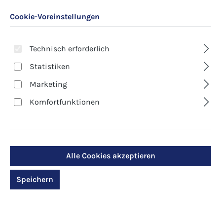
Cookie-Voreinstellungen
Technisch erforderlich
Statistiken
Marketing
Art. Nr.:
2324
Bildchen - Von allen
Komfortfunktionen
Banden frei
Regulärer Preis:
9,40 €
Alle Cookies akzeptieren
Inhalt:
100 Stück
Speichern
Preise inkl. MwSt. zzgl. Versandkosten
Produktdetails anzeigen