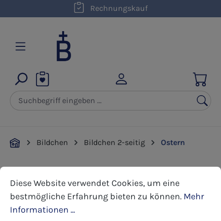
kostenloser Versand innerhalb D ab 50,00 €
Rechnungskauf
Zum Hauptinhalt springen
Bildchen
Bildchen 2-seitig
Ostern
Cookie-Voreinstellungen
Diese Website verwendet Cookies, um eine bestmöglic
Bildergalerie überspringen
Diese Website verwendet Cookies, um eine
bestmögliche Erfahrung bieten zu können.
Mehr
Informationen ...