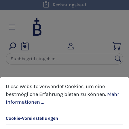
kostenloser Versand innerhalb D ab 50,00 €
Rechnungskauf
Zum Hauptinhalt springen
Cookie-Voreinstellungen
Diese Website verwendet Cookies, um eine bestmöglic
Karten
Kartenboxen
Weihnachten
Diese Website verwendet Cookies, um eine
bestmögliche Erfahrung bieten zu können.
Mehr
Informationen ...
Bildergalerie überspringen
Cookie-Voreinstellungen