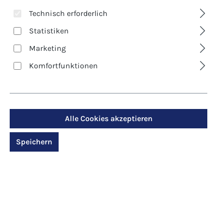
Technisch erforderlich
Statistiken
Marketing
Komfortfunktionen
Alle Cookies akzeptieren
Art. Nr.:
620
Edel-Kartenbox -
Speichern
Sterne des Herzens
Regulärer Preis:
22,00 €
Preise inkl. MwSt. zzgl. Versandkosten