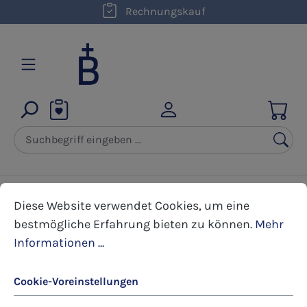
kostenloser Versand innerhalb D ab 50,00 €
Rechnungskauf
Zum Hauptinhalt springen
Cookie-Voreinstellungen
Diese Website verwendet Cookies, um eine bestmöglic
Karten
Kartenboxen
Freudenbringer
Diese Website verwendet Cookies, um eine
bestmögliche Erfahrung bieten zu können.
Mehr
Informationen ...
Bildergalerie überspringen
Cookie-Voreinstellungen