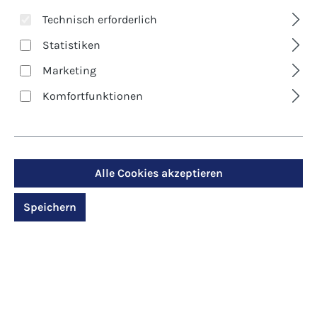
Technisch erforderlich
Statistiken
Marketing
Komfortfunktionen
Alle Cookies akzeptieren
Art. Nr.:
640
Edel-Kartenbox - Zarte
Speichern
Schönheit
Regulärer Preis:
22,00 €
Preise inkl. MwSt. zzgl. Versandkosten