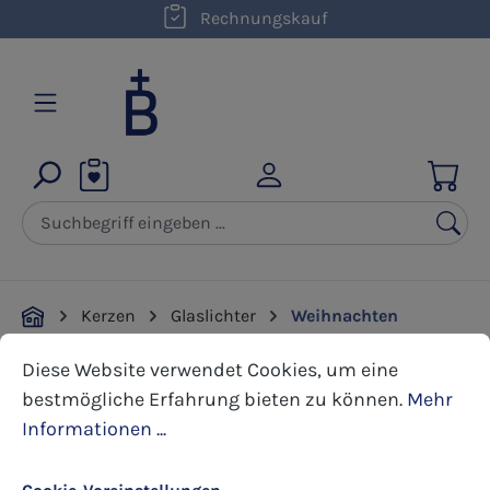
kostenloser Versand innerhalb D ab 50,00 €
Rechnungskauf
Zum Hauptinhalt springen
Kerzen
Glaslichter
Weihnachten
Cookie-Voreinstellungen
Diese Website verwendet Cookies, um eine bestmöglic
Diese Website verwendet Cookies, um eine
Bildergalerie überspringen
bestmögliche Erfahrung bieten zu können.
Mehr
Informationen ...