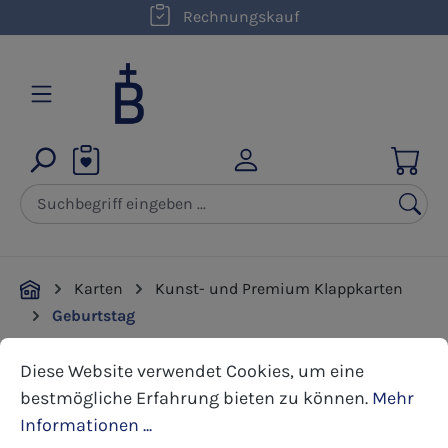
kostenloser Versand innerhalb D ab 50,00 €
Rechnungskauf
Zum Hauptinhalt springen
Karten
Kunst- und Premium Klappkarten
Geburtstag
Cookie-Voreinstellungen
Diese Website verwendet Cookies, um eine bestmöglic
Diese Website verwendet Cookies, um eine
Bildergalerie überspringen
bestmögliche Erfahrung bieten zu können.
Mehr
Informationen ...