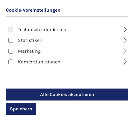
Cookie-Voreinstellungen
Technisch erforderlich
Statistiken
Marketing
Art. Nr.:
7775D
Komfortfunktionen
Klappkarte - Engel -
Lebensengel
Alle Cookies akzeptieren
Regulärer Preis:
2,90 €
Speichern
Preise inkl. MwSt. zzgl. Versandkosten
Produktdetails anzeigen