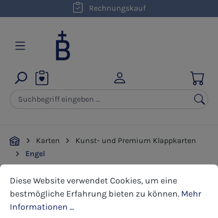
kostenloser Versand innerhalb D ab 50,00 €
Rechnungskauf
Zum Hauptinhalt springen
Karten
Kunst- und Premium Klappkarten
Engel
Cookie-Voreinstellungen
Diese Website verwendet Cookies, um eine bestmöglic
Diese Website verwendet Cookies, um eine
Bildergalerie überspringen
bestmögliche Erfahrung bieten zu können.
Mehr
Informationen ...