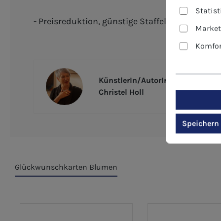
Statis
- Preisreduktion, günstige Staffelpreise - ide
Market
Komfor
KünstlerIn/AutorIn
Christel Holl
Speichern
Glückwunschkarten Blumen
Produktgalerie überspringen