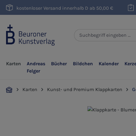
m Hauptinhalt springen
Zur Suche springen
Zur Hauptnavigation springen
kostenloser Versand innerhalb D ab 50,00 €
Karten
Andreas
Bücher
Bildchen
Kalender
Kerz
Felger
Karten
Kunst- und Premium Klappkarten
G
Bildergalerie überspringen