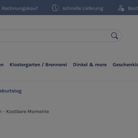
Rechnungskauf
schnelle Lieferung
Best
en
Klostergarten / Brennerei
Dinkel & more
Geschenki
eburtstag