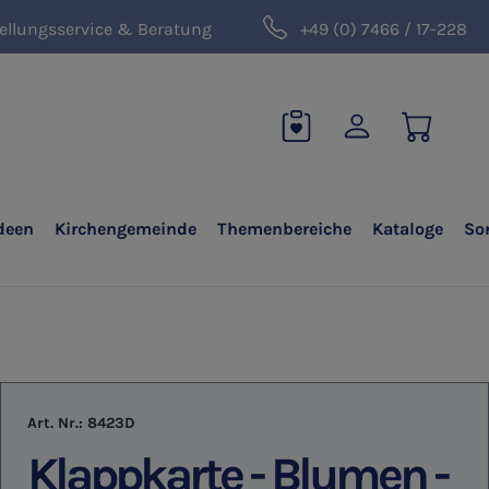
ellungsservice & Beratung
+49 (0) 7466 / 17-228
deen
Kirchengemeinde
Themenbereiche
Kataloge
So
Art. Nr.:
8423D
Klappkarte - Blumen -