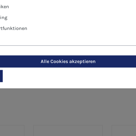
tiken
al für Glückwünsche von sozialen Einrichtungen, Betrieb
ing
tfunktionen
Alle Cookies akzeptieren