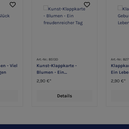
Art.-Nr.: 8513D
Art.-Nr.: 82
en - Viel
Kunst-Klappkarte -
Klappkar
gen
Blumen - Ein
Ein Lebe
freudenreicher Tag
2,90 €*
2,90 €*
Details