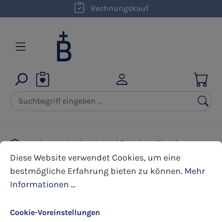
kostenloser Versand innerhalb D ab 50,00 €
Rechnungskauf
Zum Hauptinhalt springen
Karten
Kunst- und Premium Klappkarten
Cookie-Voreinstellungen
Diese Website verwendet Cookies, um eine bestmöglic
Taufe
Diese Website verwendet Cookies, um eine
bestmögliche Erfahrung bieten zu können.
Mehr
Informationen ...
Bildergalerie überspringen
Cookie-Voreinstellungen