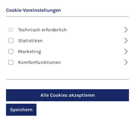
Cookie-Voreinstellungen
Technisch erforderlich
Statistiken
Marketing
Art. Nr.:
8428D
Komfortfunktionen
Klappkarte - Trauer -
Ein helles Leuchten
Alle Cookies akzeptieren
Regulärer Preis:
2,90 €
Speichern
Preise inkl. MwSt. zzgl. Versandkosten
Produktdetails anzeigen