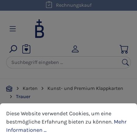
kostenloser Versand innerhalb D ab 50,00 €
Rechnungskauf
Zum Hauptinhalt springen
Karten
Kunst- und Premium Klappkarten
Trauer
Cookie-Voreinstellungen
Diese Website verwendet Cookies, um eine bestmöglic
Diese Website verwendet Cookies, um eine
Bildergalerie überspringen
bestmögliche Erfahrung bieten zu können.
Mehr
Informationen ...