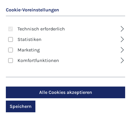
Cookie-Voreinstellungen
Technisch erforderlich
Statistiken
Marketing
Art. Nr.:
6672D
Komfortfunktionen
Klappkarte - Trauer -
Begleitender Engel
Alle Cookies akzeptieren
Regulärer Preis:
2,90 €
Speichern
Preise inkl. MwSt. zzgl. Versandkosten
Produktdetails anzeigen