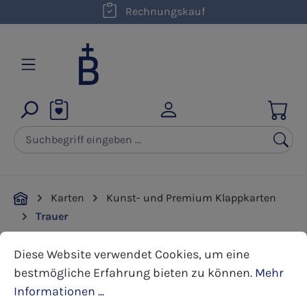
kostenloser Versand innerhalb D ab 50,00 €
Rechnungskauf
Zum Hauptinhalt springen
Karten
Kunst- und Premium Klappkarten
Trauer
Cookie-Voreinstellungen
Diese Website verwendet Cookies, um eine bestmöglic
Diese Website verwendet Cookies, um eine
Bildergalerie überspringen
bestmögliche Erfahrung bieten zu können.
Mehr
Informationen ...