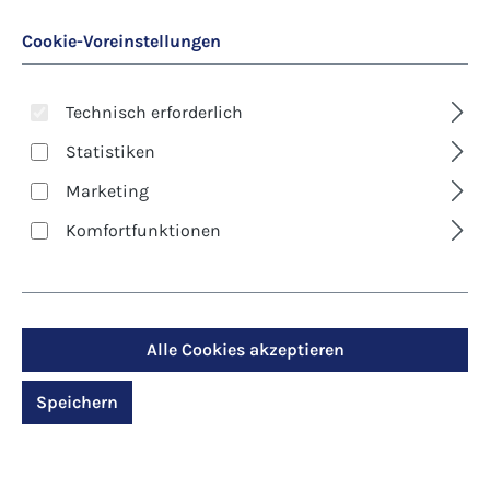
Cookie-Voreinstellungen
Technisch erforderlich
Statistiken
Marketing
Art. Nr.:
8151D
Komfortfunktionen
Klappkarte - Trauer -Es
leuchtet die Liebe, die
ewig bleibt
Alle Cookies akzeptieren
Speichern
Regulärer Preis:
2,90 €
Preise inkl. MwSt. zzgl. Versandkosten