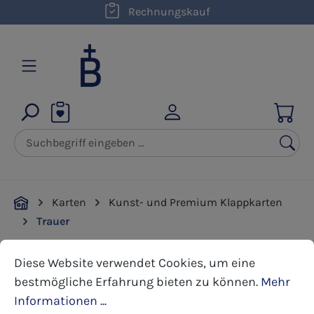
kostenloser Versand innerhalb D ab 50,00 €
Rechnungskauf
Zum Hauptinhalt springen
Karten
Kunst- und Premium Klappkarten
Trauer
Cookie-Voreinstellungen
Diese Website verwendet Cookies, um eine bestmöglic
Diese Website verwendet Cookies, um eine
Bildergalerie überspringen
bestmögliche Erfahrung bieten zu können.
Mehr
Informationen ...