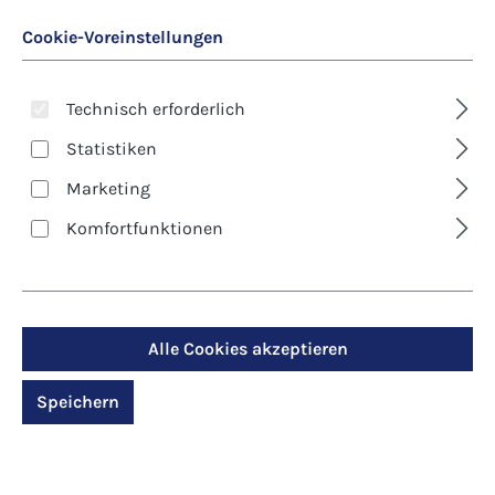
Cookie-Voreinstellungen
Technisch erforderlich
Statistiken
Marketing
Art. Nr.:
8550D
Komfortfunktionen
Kunst-Klappkarte -
Trauer - Tor zum Leben
Alle Cookies akzeptieren
Regulärer Preis:
2,90 €
Speichern
Preise inkl. MwSt. zzgl. Versandkosten
Produktdetails anzeigen