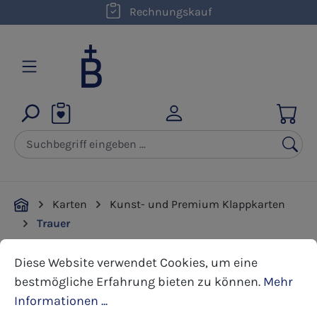
kostenloser Versand innerhalb D ab 50,00 €
Rechnungskauf
Zum Hauptinhalt springen
Karten
Kunst- und Premium Klappkarten
Trauer
Cookie-Voreinstellungen
Diese Website verwendet Cookies, um eine bestmöglic
Diese Website verwendet Cookies, um eine
Bildergalerie überspringen
bestmögliche Erfahrung bieten zu können.
Mehr
Informationen ...