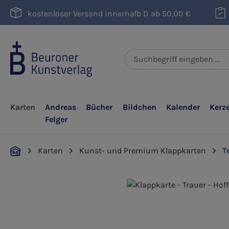
m Hauptinhalt springen
Zur Suche springen
Zur Hauptnavigation springen
kostenloser Versand innerhalb D ab 50,00 €
Karten
Andreas
Bücher
Bildchen
Kalender
Kerz
Felger
Karten
Kunst- und Premium Klappkarten
T
Bildergalerie überspringen