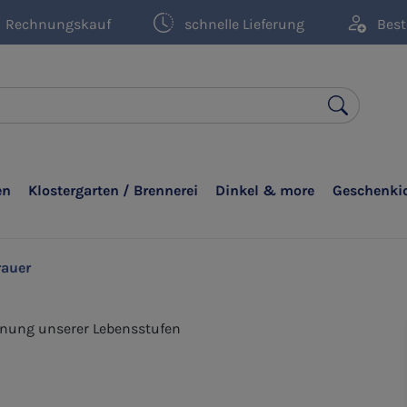
Rechnungskauf
schnelle Lieferung
Best
en
Klostergarten / Brennerei
Dinkel & more
Geschenki
rauer