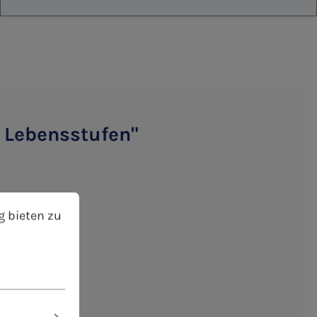
r Lebensstufen"
ochformat
bieten zu können.
Mehr Informationen ...
g bieten zu
schreibbar