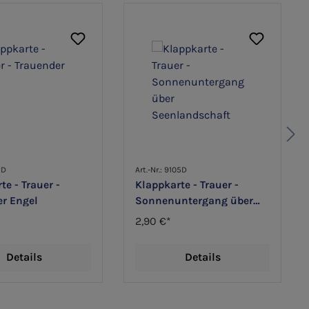
2D
Art.-Nr.: 9105D
te - Trauer -
Klappkarte - Trauer -
er Engel
Sonnenuntergang über
Seenlandschaft
2,90 €*
Details
Details