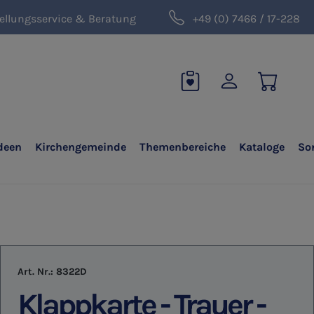
ellungsservice & Beratung
+49 (0) 7466 / 17-228
deen
Kirchengemeinde
Themenbereiche
Kataloge
So
Art. Nr.:
8322D
Klappkarte - Trauer -