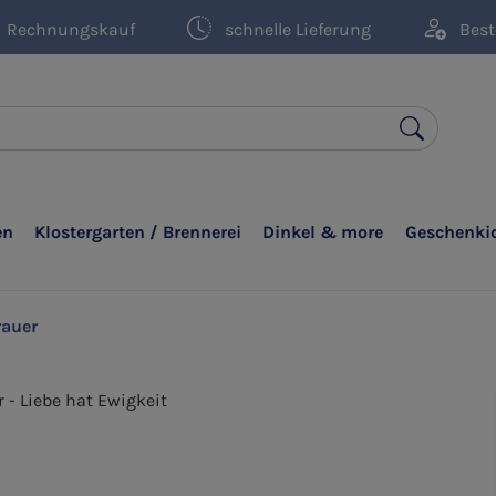
Rechnungskauf
schnelle Lieferung
Best
en
Klostergarten / Brennerei
Dinkel & more
Geschenki
rauer