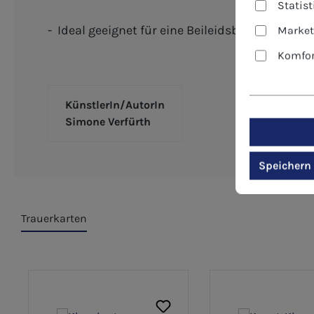
Statis
- Ideal geeignet für eine Beileidsbekundung pe
Market
Komfor
KünstlerIn/AutorIn
Simone Verfürth
Speichern
Trauerkarten
Produktgalerie überspringen