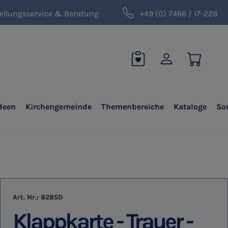
ellungsservice & Beratung
+49 (0) 7466 / 17-228
deen
Kirchengemeinde
Themenbereiche
Kataloge
So
Art. Nr.:
8285D
Klappkarte - Trauer -