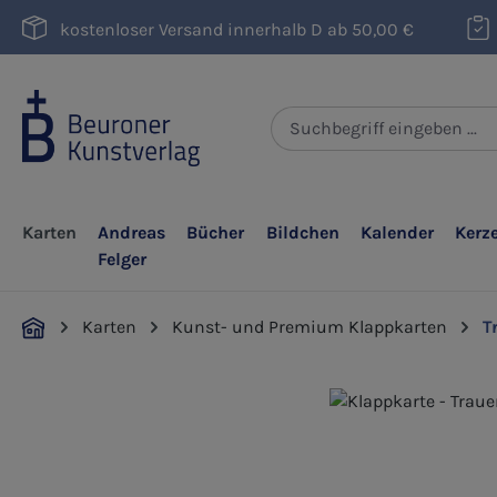
m Hauptinhalt springen
Zur Suche springen
Zur Hauptnavigation springen
kostenloser Versand innerhalb D ab 50,00 €
Karten
Andreas
Bücher
Bildchen
Kalender
Kerz
Felger
Karten
Kunst- und Premium Klappkarten
T
Bildergalerie überspringen