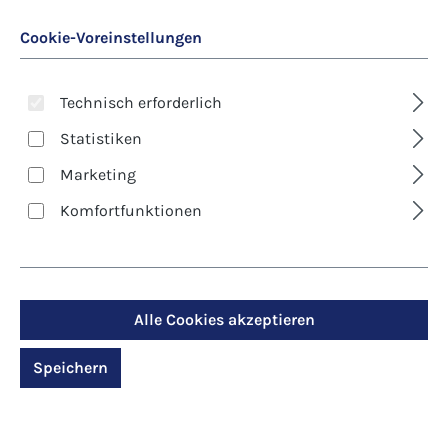
Cookie-Voreinstellungen
Technisch erforderlich
Statistiken
Marketing
Art. Nr.:
8146D
Komfortfunktionen
Klappkarte - Trauer -
Von guten Mächten
wunderbar geborgen
Alle Cookies akzeptieren
Speichern
Regulärer Preis:
2,90 €
Preise inkl. MwSt. zzgl. Versandkosten