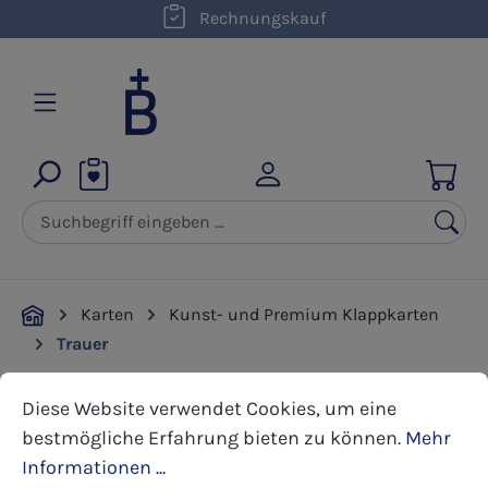
kostenloser Versand innerhalb D ab 50,00 €
Rechnungskauf
Zum Hauptinhalt springen
Karten
Kunst- und Premium Klappkarten
Trauer
Cookie-Voreinstellungen
Diese Website verwendet Cookies, um eine bestmöglic
Diese Website verwendet Cookies, um eine
Bildergalerie überspringen
bestmögliche Erfahrung bieten zu können.
Mehr
Informationen ...