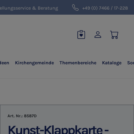
ellungsservice & Beratung
+49 (0) 7466 / 17-228
deen
Kirchengemeinde
Themenbereiche
Kataloge
So
Art. Nr.:
8587D
Kunst-Klappkarte -