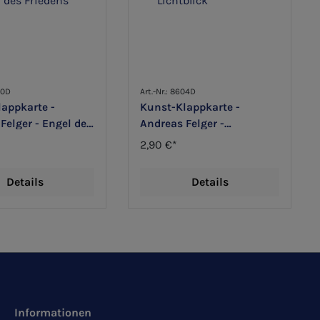
00D
Art.-Nr.: 8604D
appkarte -
Kunst-Klappkarte -
Felger - Engel des
Andreas Felger -
Lichtblick
2,90 €*
Details
Details
Informationen