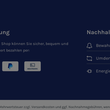
ung
Nachhal
 Shop können Sie sicher, bequem und
Bewahr
ert bezahlen per:
Umden
Energi
. Mehrwertsteuer zzgl.
Versandkosten
und ggf. Nachnahmegebühren, wenn