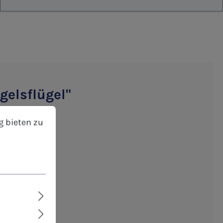
gelsflügel"
bieten zu können.
Mehr Informationen ...
g bieten zu
eschreibbar