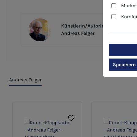
Market
Komfor
KünstlerIn/AutorIn
Andreas Felger
Speichern
Andreas Felger
Produktgalerie überspringen