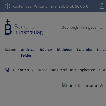
m Hauptinhalt springen
Zur Suche springen
Zur Hauptnavigation springen
kostenloser Versand innerhalb D ab 50,00 €
Karten
Andreas
Bücher
Bildchen
Kalender
Kerz
Felger
Karten
Kunst- und Premium Klappkarten
A
Bildergalerie überspringen