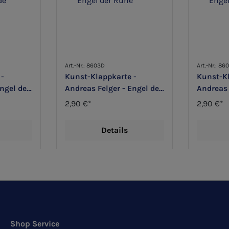
Art.-Nr.: 8603D
Art.-Nr.: 86
 -
Kunst-Klappkarte -
Kunst-Kl
ngel der
Andreas Felger - Engel der
Andreas 
Ruhe
Friedens
2,90 €*
2,90 €*
Details
Shop Service