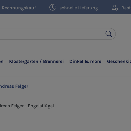
Rechnungskauf
schnelle Lieferung
Best
en
Klostergarten / Brennerei
Dinkel & more
Geschenki
ndreas Felger