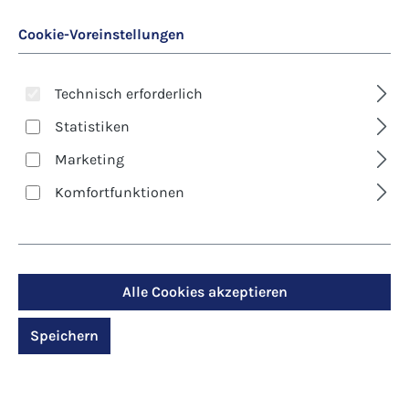
Cookie-Voreinstellungen
Technisch erforderlich
Statistiken
Marketing
Art. Nr.:
8624D
Komfortfunktionen
Kunst-Klappkarte -
Blumen - Bunt und
schön
Alle Cookies akzeptieren
Speichern
Regulärer Preis:
2,90 €
Preise inkl. MwSt. zzgl. Versandkosten