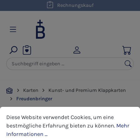
kostenloser Versand innerhalb D ab 50,00 €
Rechnungskauf
Zum Hauptinhalt springen
Karten
Kunst- und Premium Klappkarten
Freudenbringer
Cookie-Voreinstellungen
Diese Website verwendet Cookies, um eine bestmöglic
Diese Website verwendet Cookies, um eine
Bildergalerie überspringen
bestmögliche Erfahrung bieten zu können.
Mehr
Informationen ...