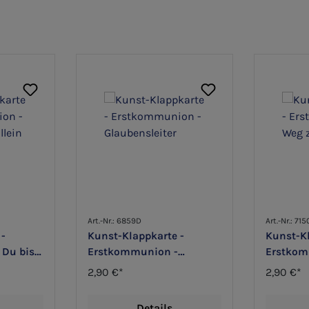
Art.-Nr.: 6859D
Art.-Nr.: 71
 -
Kunst-Klappkarte -
Kunst-Kl
Du bist
Erstkommunion -
Erstkom
Glaubensleiter
zum Leb
2,90 €*
2,90 €*
Details