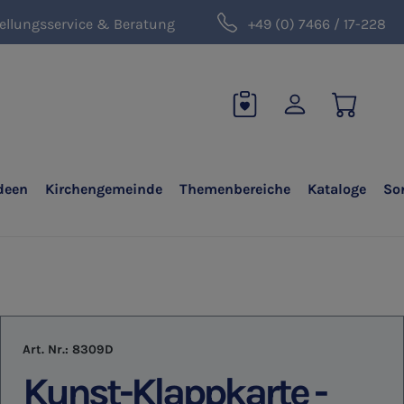
ellungsservice & Beratung
+49 (0) 7466 / 17-228
deen
Kirchengemeinde
Themenbereiche
Kataloge
So
Art. Nr.:
8309D
Kunst-Klappkarte -