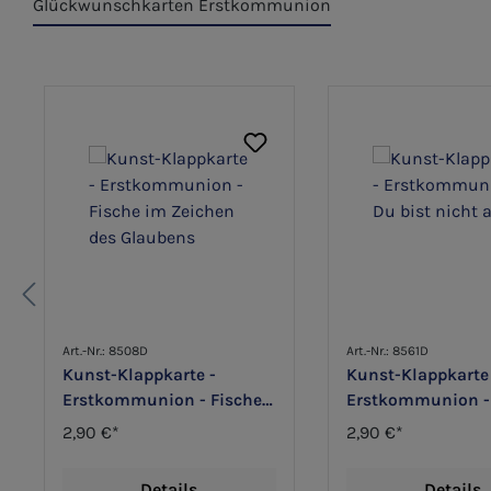
Glückwunschkarten Erstkommunion
Produktgalerie überspringen
Art.-Nr.: 8508D
Art.-Nr.: 8561D
Kunst-Klappkarte -
Kunst-Klappkarte
Erstkommunion - Fische
Erstkommunion - 
im Zeichen des Glaubens
nicht allein
2,90 €*
2,90 €*
Details
Details