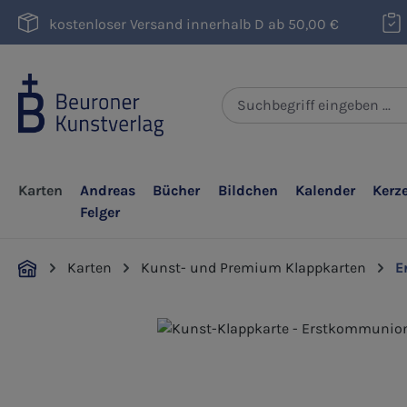
m Hauptinhalt springen
Zur Suche springen
Zur Hauptnavigation springen
kostenloser Versand innerhalb D ab 50,00 €
Karten
Andreas
Bücher
Bildchen
Kalender
Kerz
Felger
Karten
Kunst- und Premium Klappkarten
E
Bildergalerie überspringen