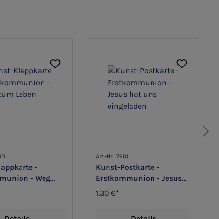
50D
Art.-Nr.: 7601
appkarte -
Kunst-Postkarte -
munion - Weg
Erstkommunion - Jesus
en
hat uns eingeladen
1,30 €*
Details
Details