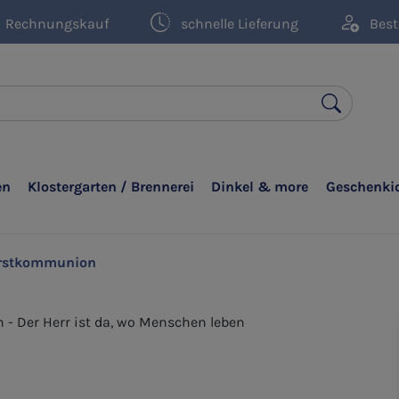
Rechnungskauf
schnelle Lieferung
Best
en
Klostergarten / Brennerei
Dinkel & more
Geschenki
rstkommunion