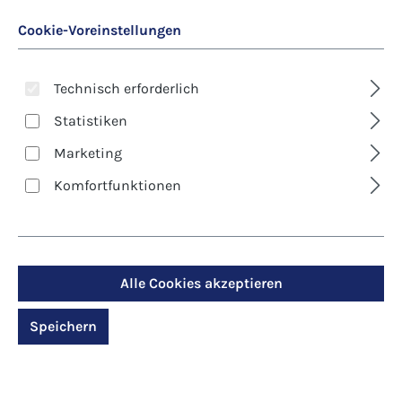
Cookie-Voreinstellungen
Technisch erforderlich
Statistiken
Marketing
Art. Nr.:
8521D
Komfortfunktionen
Kunst-Klappkarte -
Trauer - Tür zum Leben
Alle Cookies akzeptieren
Regulärer Preis:
2,90 €
Speichern
Preise inkl. MwSt. zzgl. Versandkosten
Produktdetails anzeigen