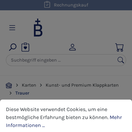
kostenloser Versand innerhalb D ab 50,00 €
Rechnungskauf
Zum Hauptinhalt springen
Karten
Kunst- und Premium Klappkarten
Trauer
Cookie-Voreinstellungen
Diese Website verwendet Cookies, um eine bestmöglic
Diese Website verwendet Cookies, um eine
Bildergalerie überspringen
bestmögliche Erfahrung bieten zu können.
Mehr
Informationen ...