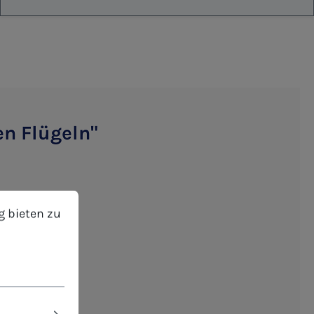
en Flügeln"
at
bieten zu können.
Mehr Informationen ...
g bieten zu
hreibbar