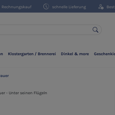
Rechnungskauf
schnelle Lieferung
Best
en
Klostergarten / Brennerei
Dinkel & more
Geschenki
rauer