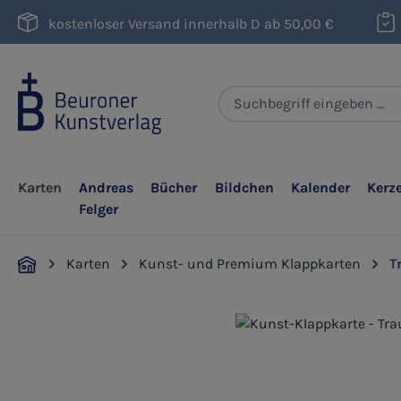
m Hauptinhalt springen
Zur Suche springen
Zur Hauptnavigation springen
kostenloser Versand innerhalb D ab 50,00 €
Karten
Andreas
Bücher
Bildchen
Kalender
Kerz
Felger
Karten
Kunst- und Premium Klappkarten
T
Bildergalerie überspringen