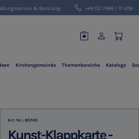
ellungsservice & Beratung
+49 (0) 7466 / 17-228
deen
Kirchengemeinde
Themenbereiche
Kataloge
So
Art. Nr.:
8574D
Kunst-Klappkarte -