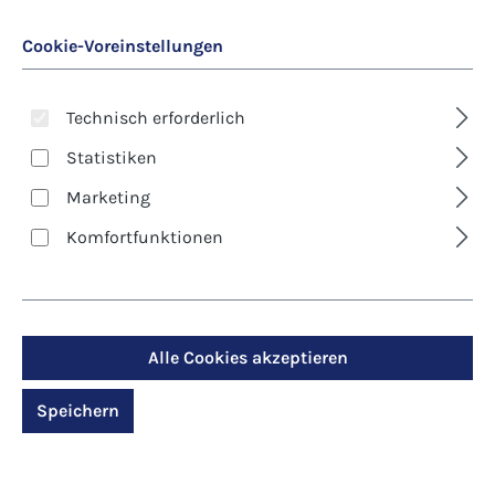
Cookie-Voreinstellungen
Technisch erforderlich
Statistiken
Marketing
Art. Nr.:
7946D
Komfortfunktionen
Kunst-Klappkarte -
Weihnachten - Die
Krippe - ein Lichtblick
Alle Cookies akzeptieren
in den Dunkelheiten
Speichern
Regulärer Preis:
2,90 €