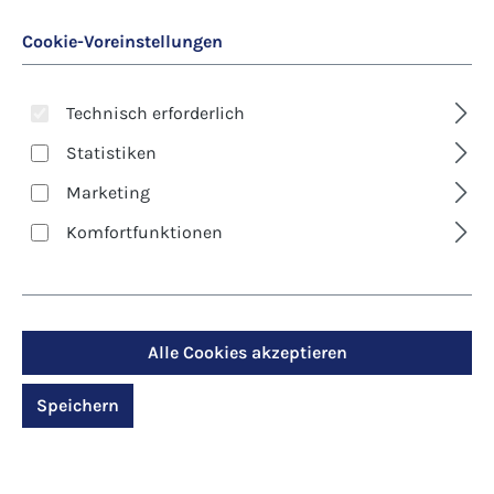
Cookie-Voreinstellungen
Technisch erforderlich
Statistiken
Marketing
Art. Nr.:
8335D
Komfortfunktionen
Kunst-Klappkarte -
Weihnachten - Könige
kommen von fern
Alle Cookies akzeptieren
Speichern
Regulärer Preis:
2,90 €
Preise inkl. MwSt. zzgl. Versandkosten