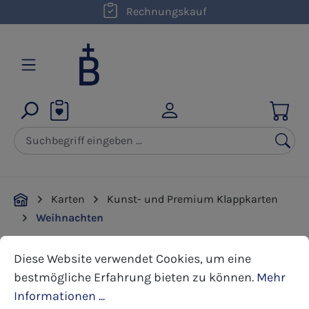
Rechnungskauf
Zum Hauptinhalt springen
Karten
Kunst- und Premium Klappkarten
Weihnachten
Cookie-Voreinstellungen
Diese Website verwendet Cookies, um eine bestmöglic
Diese Website verwendet Cookies, um eine
Bildergalerie überspringen
bestmögliche Erfahrung bieten zu können.
Mehr
Informationen ...