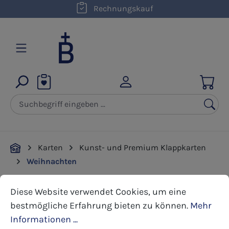
kostenloser Versand innerhalb D ab 50,00 €
Rechnungskauf
Zum Hauptinhalt springen
Karten
Kunst- und Premium Klappkarten
Weihnachten
Cookie-Voreinstellungen
Diese Website verwendet Cookies, um eine bestmöglic
Diese Website verwendet Cookies, um eine
Bildergalerie überspringen
bestmögliche Erfahrung bieten zu können.
Mehr
Informationen ...