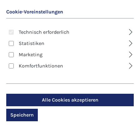
Cookie-Voreinstellungen
Technisch erforderlich
Statistiken
Marketing
Art. Nr.:
6844D
Komfortfunktionen
Kunst-Klappkarte -
Weihnachten - Licht
über Betlehem
Alle Cookies akzeptieren
Speichern
Regulärer Preis:
2,90 €
Preise inkl. MwSt. zzgl. Versandkosten