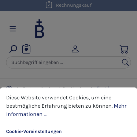
kostenloser Versand innerhalb D ab 50,00 €
Rechnungskauf
Zum Hauptinhalt springen
Karten
Kunst-Postkarten
Engel
Cookie-Voreinstellungen
Diese Website verwendet Cookies, um eine bestmöglic
Diese Website verwendet Cookies, um eine
bestmögliche Erfahrung bieten zu können.
Mehr
Bildergalerie überspringen
Informationen ...
Cookie-Voreinstellungen