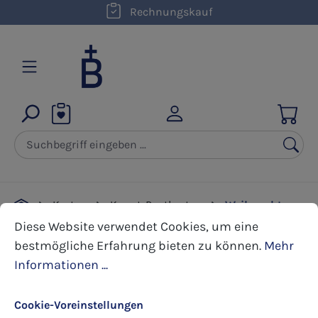
kostenloser Versand innerhalb D ab 50,00 €
Rechnungskauf
Zum Hauptinhalt springen
Karten
Kunst-Postkarten
Weihnachten
Cookie-Voreinstellungen
Diese Website verwendet Cookies, um eine bestmöglic
Diese Website verwendet Cookies, um eine
bestmögliche Erfahrung bieten zu können.
Mehr
Bildergalerie überspringen
Informationen ...
Cookie-Voreinstellungen