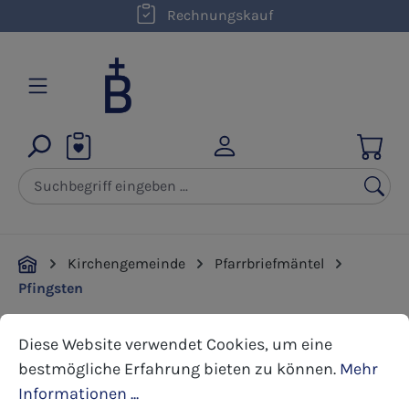
kostenloser Versand innerhalb D ab 50,00 €
Rechnungskauf
Zum Hauptinhalt springen
Kirchengemeinde
Pfarrbriefmäntel
Pfingsten
Cookie-Voreinstellungen
Diese Website verwendet Cookies, um eine bestmöglic
Diese Website verwendet Cookies, um eine
Bildergalerie überspringen
bestmögliche Erfahrung bieten zu können.
Mehr
Informationen ...