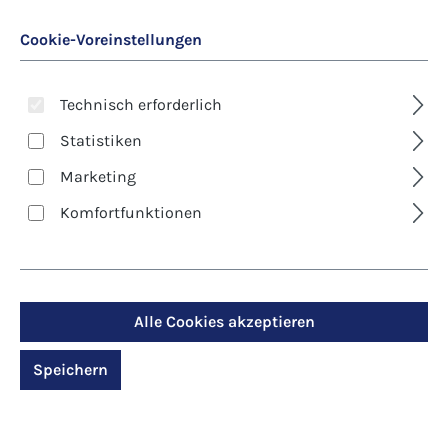
Cookie-Voreinstellungen
Technisch erforderlich
Statistiken
Marketing
Art. Nr.:
28447
Komfortfunktionen
Pfarrbriefmantel -
Pfingsten - Gottes
Geist erfülle Dich
Alle Cookies akzeptieren
Speichern
Regulärer Preis:
9,40 €
Inhalt:
100
Preise inkl. MwSt. zzgl. Versandkosten