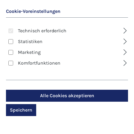
Cookie-Voreinstellungen
Technisch erforderlich
Statistiken
Marketing
Art. Nr.:
5-8109
Komfortfunktionen
Premium-Klappkarte -
Weihnachten - Dein
Licht- dein Friede
Alle Cookies akzeptieren
Speichern
Regulärer Preis:
3,80 €
Preise inkl. MwSt. zzgl. Versandkosten