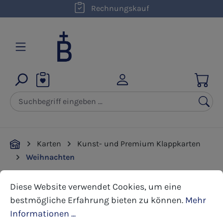
kostenloser Versand innerhalb D ab 50,00 €
Rechnungskauf
Zum Hauptinhalt springen
Karten
Kunst- und Premium Klappkarten
Weihnachten
Cookie-Voreinstellungen
Diese Website verwendet Cookies, um eine bestmöglic
Diese Website verwendet Cookies, um eine
Bildergalerie überspringen
bestmögliche Erfahrung bieten zu können.
Mehr
Informationen ...