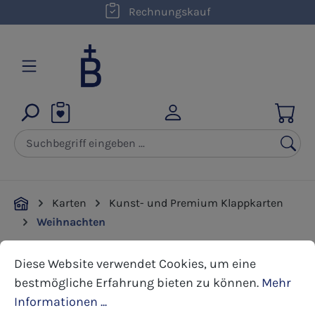
kostenloser Versand innerhalb D ab 50,00 €
Rechnungskauf
Zum Hauptinhalt springen
Karten
Kunst- und Premium Klappkarten
Weihnachten
Cookie-Voreinstellungen
Diese Website verwendet Cookies, um eine bestmöglic
Diese Website verwendet Cookies, um eine
Bildergalerie überspringen
bestmögliche Erfahrung bieten zu können.
Mehr
Informationen ...