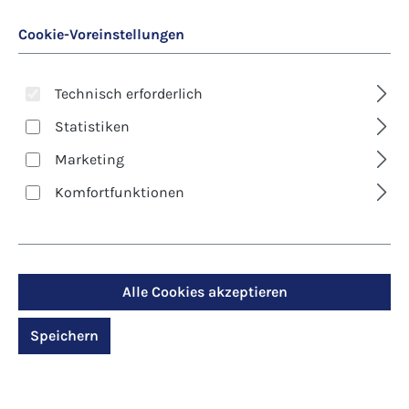
Cookie-Voreinstellungen
Technisch erforderlich
Statistiken
Marketing
Art. Nr.:
5-7442
Komfortfunktionen
Premium-Klappkarte -
Weihnachten -
Vertraut
Alle Cookies akzeptieren
Speichern
Regulärer Preis:
3,80 €
Preise inkl. MwSt. zzgl. Versandkosten