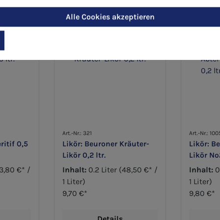
Alle Cookies akzeptieren
Art.-Nr.: 321
Art.-Nr.: 10
itif 0,5
Likör: Beuroner Kräuter-
Likör: B
Likör 0,2 ltr.
Likör No2
3,80 €* /
Inhalt:
0.2 Liter
(48,50 €* /
Inhalt:
0
1 Liter)
1 Liter)
9,70 €*
9,80 €*
Details