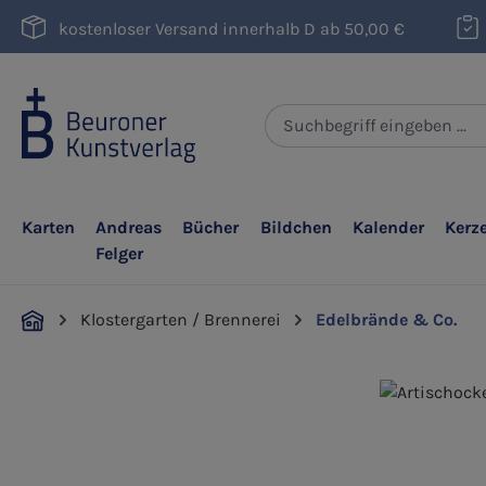
m Hauptinhalt springen
Zur Suche springen
Zur Hauptnavigation springen
kostenloser Versand innerhalb D ab 50,00 €
Karten
Andreas
Bücher
Bildchen
Kalender
Kerz
Felger
Klostergarten / Brennerei
Edelbrände & Co.
Bildergalerie überspringen