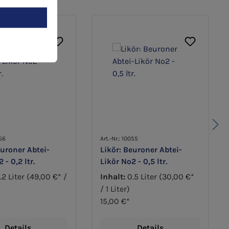
056
Art.-Nr.: 10055
euroner Abtei-
Likör: Beuroner Abtei-
 - 0,2 ltr.
Likör No2 - 0,5 ltr.
.2 Liter
(49,00 €* /
Inhalt:
0.5 Liter
(30,00 €*
/ 1 Liter)
15,00 €*
Details
Details