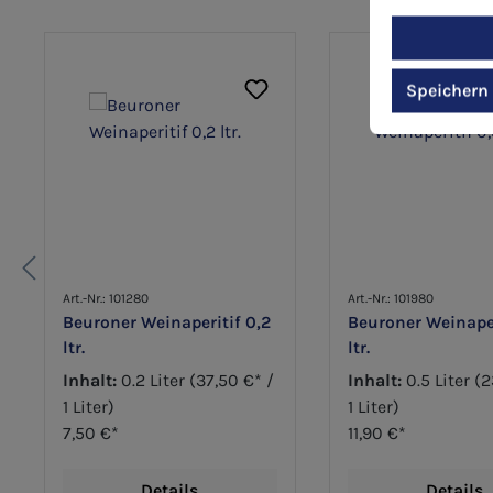
Produktgalerie überspringen
Speichern
Art.-Nr.: 101280
Art.-Nr.: 101980
Beuroner Weinaperitif 0,2
Beuroner Weinaper
ltr.
ltr.
Inhalt:
0.2 Liter
(37,50 €* /
Inhalt:
0.5 Liter
(2
1 Liter)
1 Liter)
7,50 €*
11,90 €*
Details
Details