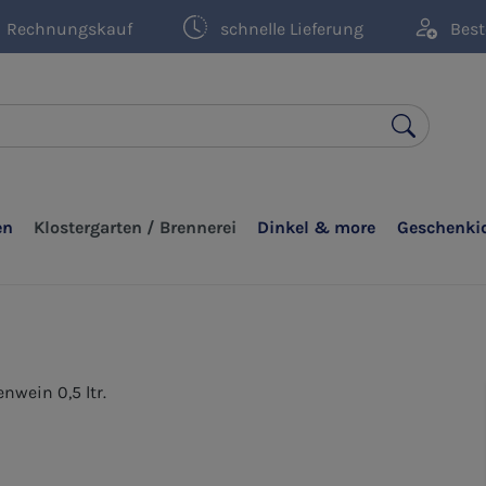
Rechnungskauf
schnelle Lieferung
Best
en
Klostergarten / Brennerei
Dinkel & more
Geschenki