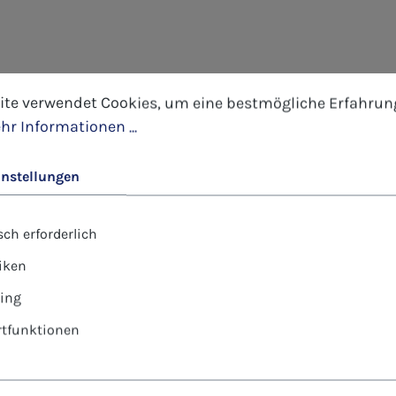
tellungen
 verwendet Cookies, um eine bestmögliche Erfahrung 
ite verwendet Cookies, um eine bestmögliche Erfahrun
hr Informationen ...
instellungen
ch erforderlich
tiken
ing
tfunktionen