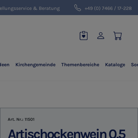
ellungsservice & Beratung
+49 (0) 7466 / 17-228
deen
Kirchengemeinde
Themenbereiche
Kataloge
So
Art. Nr.:
11501
Artischockenwein 0,5