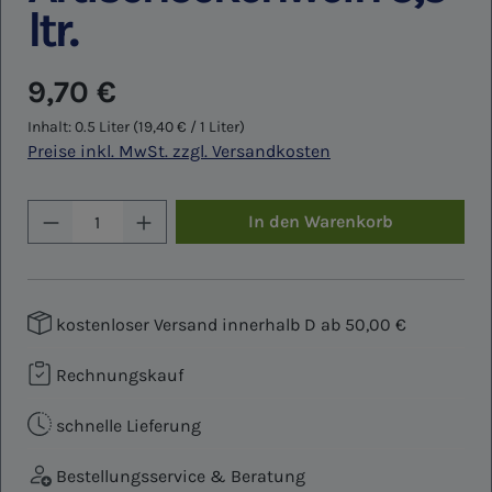
ltr.
Regulärer Preis:
9,70 €
Inhalt:
0.5 Liter
(19,40 € / 1 Liter)
Preise inkl. MwSt. zzgl. Versandkosten
Produkt Anzahl: Gib den gewünschten W
In den Warenkorb
kostenloser Versand innerhalb D ab 50,00 €
Rechnungskauf
schnelle Lieferung
Bestellungsservice & Beratung