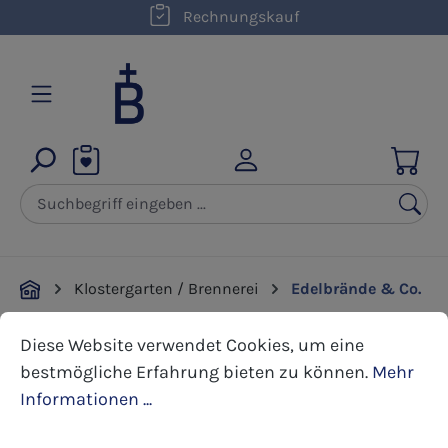
Rechnungskauf
Zum Hauptinhalt springen
Klostergarten / Brennerei
Edelbrände & Co.
Cookie-Voreinstellungen
Diese Website verwendet Cookies, um eine bestmöglic
Diese Website verwendet Cookies, um eine
Bildergalerie überspringen
bestmögliche Erfahrung bieten zu können.
Mehr
Informationen ...