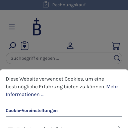
kostenloser Versand innerhalb D ab 50,00 €
Rechnungskauf
Zum Hauptinhalt springen
Cookie-Voreinstellungen
Diese Website verwendet Cookies, um eine bestmöglic
Diese Website verwendet Cookies, um eine
bestmögliche Erfahrung bieten zu können.
Mehr
Produkte filtern
Informationen ...
Cookie-Voreinstellungen