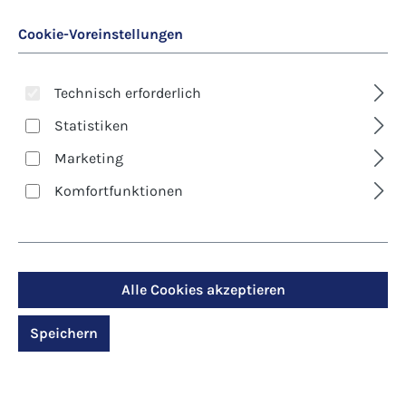
Cookie-Voreinstellungen
Technisch erforderlich
Statistiken
Marketing
Art. Nr.:
5-8096
Komfortfunktionen
Premium-Klappkarte -
Bäume - Ein Baum
gibt Leben
Alle Cookies akzeptieren
Speichern
Regulärer Preis:
3,80 €
Preise inkl. MwSt. zzgl. Versandkosten