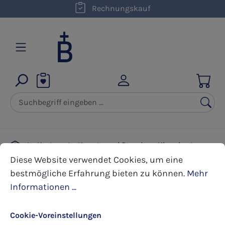
kostenloser Versand innerhalb D ab 50,00 €
Rechnungskauf
Zum Hauptinhalt springen
Karten
Kunst- und Premium Klappkarten
Cookie-Voreinstellungen
Diese Website verwendet Cookies, um eine bestmöglic
Taufe
Diese Website verwendet Cookies, um eine
bestmögliche Erfahrung bieten zu können.
Mehr
Informationen ...
Bildergalerie überspringen
Cookie-Voreinstellungen