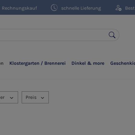
Rechnungskauf
schnelle Lieferung
Best
en
Klostergarten / Brennerei
Dinkel & more
Geschenki
ler
Preis