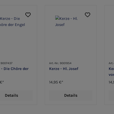
.: 9007437
Art.-Nr.: 9001954
Art.
 - Die Chöre der
Kerze - Hl. Josef
Ker
l
vo
 €*
14,95 €*
14,
Details
Details