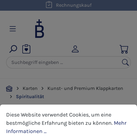
kostenloser Versand innerhalb D ab 50,00 €
Rechnungskauf
Zum Hauptinhalt springen
Karten
Kunst- und Premium Klappkarten
Spiritualität
Cookie-Voreinstellungen
Diese Website verwendet Cookies, um eine bestmöglic
Diese Website verwendet Cookies, um eine
Bildergalerie überspringen
bestmögliche Erfahrung bieten zu können.
Mehr
Informationen ...