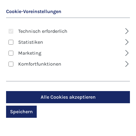
Cookie-Voreinstellungen
Technisch erforderlich
Statistiken
Marketing
Art. Nr.:
7505D
Komfortfunktionen
Klappkarte -
Spiritualität - Der
wahre Weinstock
Alle Cookies akzeptieren
Speichern
Regulärer Preis:
2,90 €
Preise inkl. MwSt. zzgl. Versandkosten