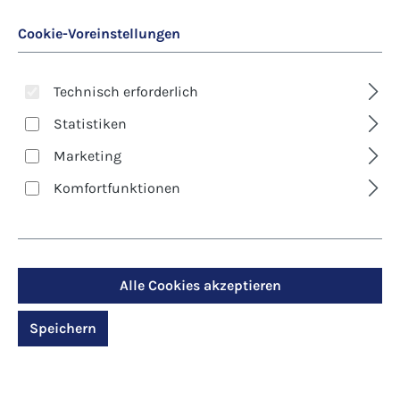
Cookie-Voreinstellungen
Technisch erforderlich
Statistiken
Marketing
Art. Nr.:
8547D
Komfortfunktionen
Kunst-Klappkarte -
Trauer - Wachsende
Hoffnung
Alle Cookies akzeptieren
Speichern
Regulärer Preis:
2,90 €
Preise inkl. MwSt. zzgl. Versandkosten