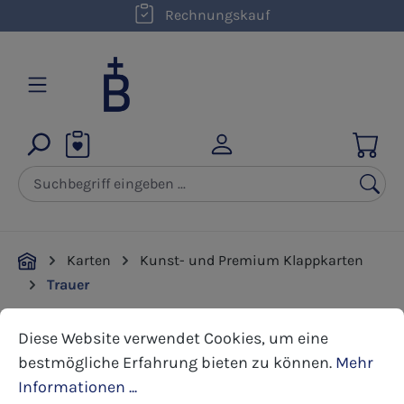
kostenloser Versand innerhalb D ab 50,00 €
Rechnungskauf
Zum Hauptinhalt springen
Karten
Kunst- und Premium Klappkarten
Trauer
Cookie-Voreinstellungen
Diese Website verwendet Cookies, um eine bestmöglic
Diese Website verwendet Cookies, um eine
Bildergalerie überspringen
bestmögliche Erfahrung bieten zu können.
Mehr
Informationen ...