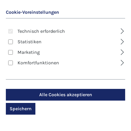
Cookie-Voreinstellungen
Technisch erforderlich
Statistiken
Marketing
Art. Nr.:
8119D
Komfortfunktionen
Kunst-Klappkarte -
Weihnachten - Der
Stern leuchtet in der
Alle Cookies akzeptieren
Dunkelheit
Speichern
Regulärer Preis:
2,90 €