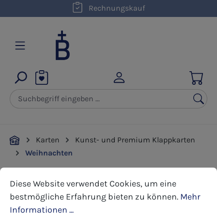
kostenloser Versand innerhalb D ab 50,00 €
Rechnungskauf
Zum Hauptinhalt springen
Karten
Kunst- und Premium Klappkarten
Weihnachten
Cookie-Voreinstellungen
Diese Website verwendet Cookies, um eine bestmöglic
Diese Website verwendet Cookies, um eine
Bildergalerie überspringen
bestmögliche Erfahrung bieten zu können.
Mehr
Informationen ...