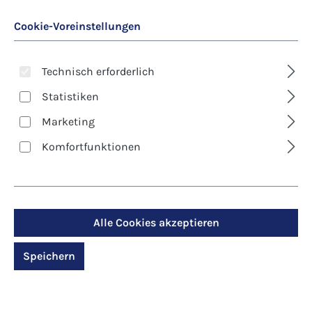
Cookie-Voreinstellungen
Technisch erforderlich
Statistiken
Marketing
Art. Nr.:
9818D
Komfortfunktionen
Kunst-Klappkarte -
Weihnachten - Die
Anbetung der Hirten
Alle Cookies akzeptieren
Speichern
Regulärer Preis:
2,90 €
Preise inkl. MwSt. zzgl. Versandkosten