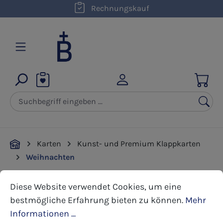
kostenloser Versand innerhalb D ab 50,00 €
Rechnungskauf
Zum Hauptinhalt springen
Karten
Kunst- und Premium Klappkarten
Weihnachten
Cookie-Voreinstellungen
Diese Website verwendet Cookies, um eine bestmöglic
Diese Website verwendet Cookies, um eine
Bildergalerie überspringen
bestmögliche Erfahrung bieten zu können.
Mehr
Informationen ...