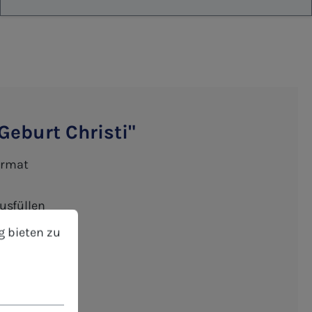
Geburt Christi"
ormat
usfüllen
bieten zu können.
Mehr Informationen ...
g bieten zu
Einzelwünsche