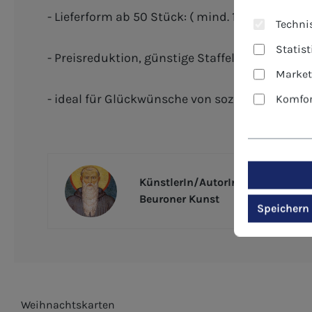
- Lieferform ab 50 Stück: ( mind. 10 Stück je M
Technis
Statis
- Preisreduktion, günstige Staffelpreise - De
Market
- ideal für Glückwünsche von sozialen Einrich
Komfor
KünstlerIn/AutorIn
Beuroner Kunst
Speichern
Weihnachtskarten