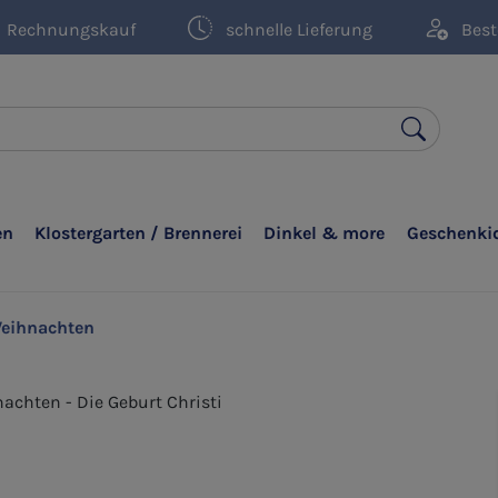
Rechnungskauf
schnelle Lieferung
Best
en
Klostergarten / Brennerei
Dinkel & more
Geschenki
eihnachten