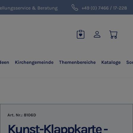
ellungsservice & Beratung
+49 (0) 7466 / 17-228
deen
Kirchengemeinde
Themenbereiche
Kataloge
So
Art. Nr.:
8106D
Kunst-Klappkarte -