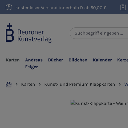
m Hauptinhalt springen
Zur Suche springen
Zur Hauptnavigation springen
kostenloser Versand innerhalb D ab 50,00 €
Karten
Andreas
Bücher
Bildchen
Kalender
Kerz
Felger
Karten
Kunst- und Premium Klappkarten
W
Bildergalerie überspringen