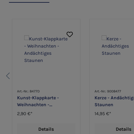
Produktgalerie überspringen
Art.-Nr.: 8477D
Art.-Nr.: 9008477
Kunst-Klappkarte -
Kerze - Andächtig
Weihnachten -
Staunen
Andächtiges Staunen
2,90 €*
14,95 €*
Details
Details