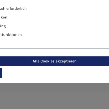
otiv): Karte ungefalzt, Briefhülle, zum Bedrucken sehr g
ch erforderlich
tiken
r gültige Stückpreis wird Ihnen nach Eingabe der gewün
ing
tungen, Betriebe, Pfarreien
tfunktionen
Alle Cookies akzeptieren