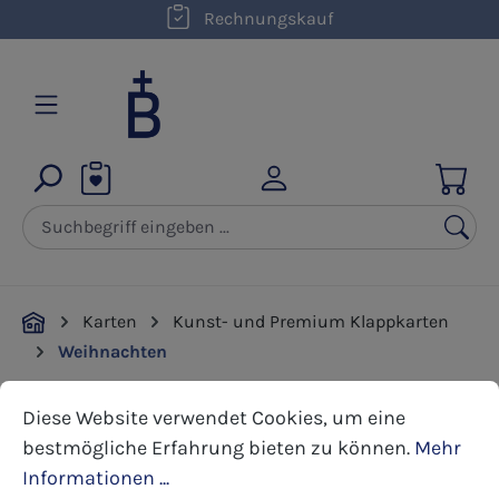
kostenloser Versand innerhalb D ab 50,00 €
Rechnungskauf
Zum Hauptinhalt springen
Karten
Kunst- und Premium Klappkarten
Weihnachten
Cookie-Voreinstellungen
Diese Website verwendet Cookies, um eine bestmöglic
Diese Website verwendet Cookies, um eine
Bildergalerie überspringen
bestmögliche Erfahrung bieten zu können.
Mehr
Informationen ...