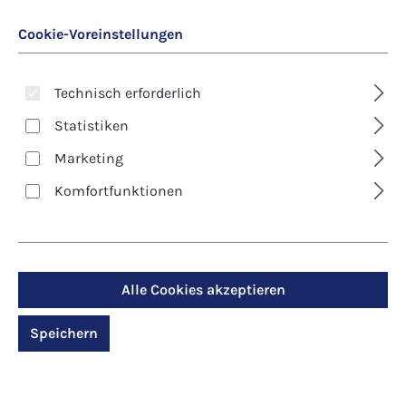
Cookie-Voreinstellungen
Technisch erforderlich
Statistiken
Marketing
Art. Nr.:
7787D
Komfortfunktionen
Kunst-Klappkarte -
Weihnachten - Wo
Dornen Rosen tragen
Alle Cookies akzeptieren
Speichern
Regulärer Preis:
2,90 €
Preise inkl. MwSt. zzgl. Versandkosten