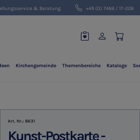
ellungsservice & Beratung
+49 (0) 7466 / 17-228
deen
Kirchengemeinde
Themenbereiche
Kataloge
So
Art. Nr.:
8631
Kunst-Postkarte -