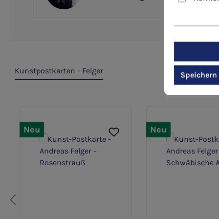
Kunstpostkarten - Felger
Speichern
Produktgalerie überspringen
Neu
Neu