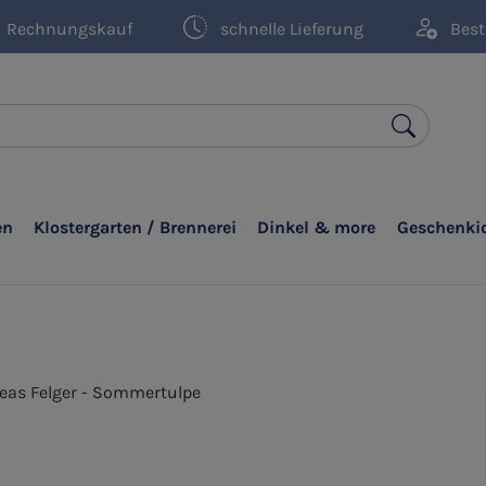
Rechnungskauf
schnelle Lieferung
Best
en
Klostergarten / Brennerei
Dinkel & more
Geschenki