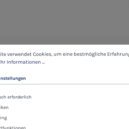
tellungen
 verwendet Cookies, um eine bestmögliche Erfahrung 
-Postkarte - Andreas Felger - S
ite verwendet Cookies, um eine bestmögliche Erfahrun
hr Informationen ...
er: Andreas Felger
instellungen
wird Ihnen nach Eingabe der gewünschten Menge sofort angezei
ch erforderlich
tiken
ing
tfunktionen