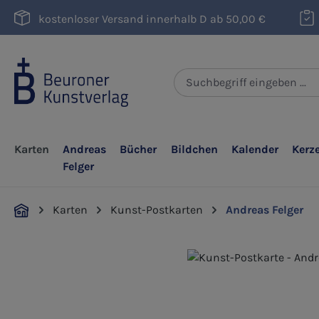
m Hauptinhalt springen
Zur Suche springen
Zur Hauptnavigation springen
kostenloser Versand innerhalb D ab 50,00 €
Karten
Andreas
Bücher
Bildchen
Kalender
Kerz
Felger
Karten
Kunst-Postkarten
Andreas Felger
Bildergalerie überspringen