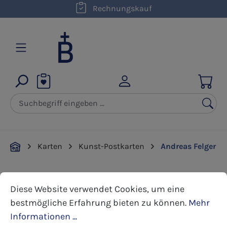
kostenloser Versand innerhalb D ab 50,00 €
Rechnungskauf
Zum Hauptinhalt springen
Karten
Kunst-Postkarten
Andreas Felger
Cookie-Voreinstellungen
Diese Website verwendet Cookies, um eine bestmöglic
Bildergalerie überspringen
Diese Website verwendet Cookies, um eine
bestmögliche Erfahrung bieten zu können.
Mehr
Informationen ...