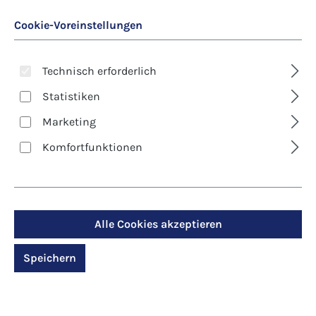
Cookie-Voreinstellungen
Technisch erforderlich
Statistiken
Marketing
Art. Nr.:
8594
Kunst-Postkarte -
Komfortfunktionen
Andreas Felger -
Margeriten
Alle Cookies akzeptieren
Regulärer Preis:
1,30 €
Speichern
Preise inkl. MwSt. zzgl. Versandkosten
Produktdetails anzeigen