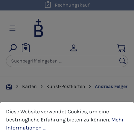
kostenloser Versand innerhalb D ab 50,00 €
Rechnungskauf
Zum Hauptinhalt springen
Karten
Kunst-Postkarten
Andreas Felger
Cookie-Voreinstellungen
Diese Website verwendet Cookies, um eine bestmöglic
Bildergalerie überspringen
Diese Website verwendet Cookies, um eine
bestmögliche Erfahrung bieten zu können.
Mehr
Informationen ...