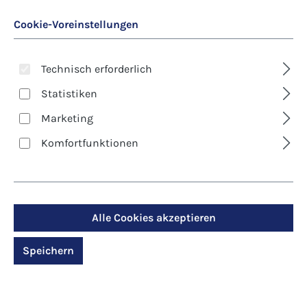
Cookie-Voreinstellungen
Technisch erforderlich
Statistiken
Marketing
Art. Nr.:
8632
Kunst-Postkarte -
Komfortfunktionen
Andreas Felger -
Kapuzinerkresse
Alle Cookies akzeptieren
Regulärer Preis:
1,30 €
Speichern
Preise inkl. MwSt. zzgl. Versandkosten
Produktdetails anzeigen