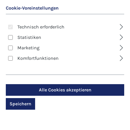
Cookie-Voreinstellungen
Technisch erforderlich
Statistiken
Marketing
Art. Nr.:
8303
Komfortfunktionen
Kunst-Postkarte -
Genuss und
Lebensfreude
Alle Cookies akzeptieren
Regulärer Preis:
1,30 €
Speichern
Preise inkl. MwSt. zzgl. Versandkosten
Produktdetails anzeigen