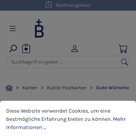
kostenloser Versand innerhalb D ab 50,00 €
Rechnungskauf
Zum Hauptinhalt springen
Karten
Kunst-Postkarten
Gute Wünsche
Cookie-Voreinstellungen
Diese Website verwendet Cookies, um eine bestmöglic
Bildergalerie überspringen
Diese Website verwendet Cookies, um eine
bestmögliche Erfahrung bieten zu können.
Mehr
Informationen ...