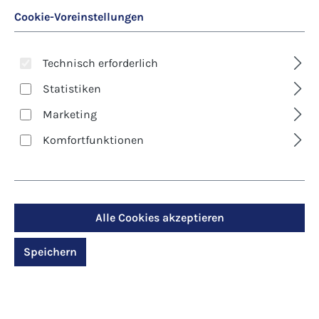
Cookie-Voreinstellungen
Technisch erforderlich
Statistiken
Marketing
Art. Nr.:
8302
Komfortfunktionen
Kunst-Postkarte -
Kraft und Freude
Alle Cookies akzeptieren
Regulärer Preis:
1,30 €
Preise inkl. MwSt. zzgl. Versandkosten
Speichern
Produktdetails anzeigen