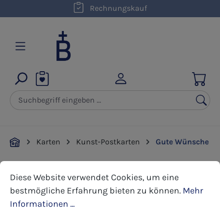
kostenloser Versand innerhalb D ab 50,00 €
Rechnungskauf
Zum Hauptinhalt springen
Karten
Kunst-Postkarten
Gute Wünsche
Cookie-Voreinstellungen
Diese Website verwendet Cookies, um eine bestmöglic
Bildergalerie überspringen
Diese Website verwendet Cookies, um eine
bestmögliche Erfahrung bieten zu können.
Mehr
Informationen ...