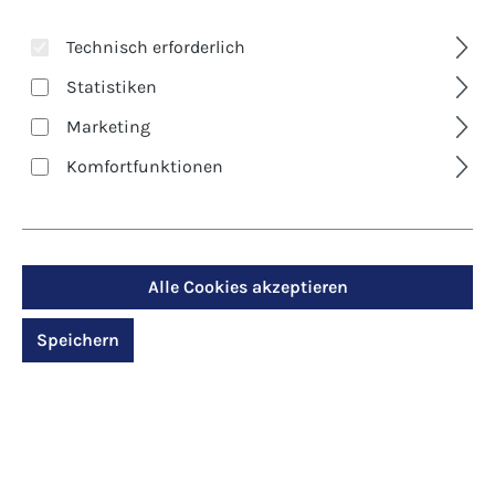
Technisch erforderlich
Statistiken
Marketing
Komfortfunktionen
Art. Nr.:
6182
Kunst-Postkarte -
Pfingsten
Alle Cookies akzeptieren
Speichern
Regulärer Preis:
1,30 €
Preise inkl. MwSt. zzgl. Versandkosten
Produktdetails anzeigen