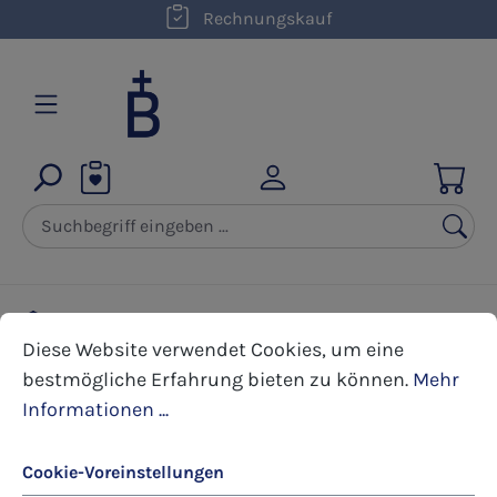
kostenloser Versand innerhalb D ab 50,00 €
Rechnungskauf
Zum Hauptinhalt springen
Karten
Kunst-Postkarten
Pfingsten
Cookie-Voreinstellungen
Diese Website verwendet Cookies, um eine bestmöglic
Diese Website verwendet Cookies, um eine
bestmögliche Erfahrung bieten zu können.
Mehr
Bildergalerie überspringen
Informationen ...
Cookie-Voreinstellungen